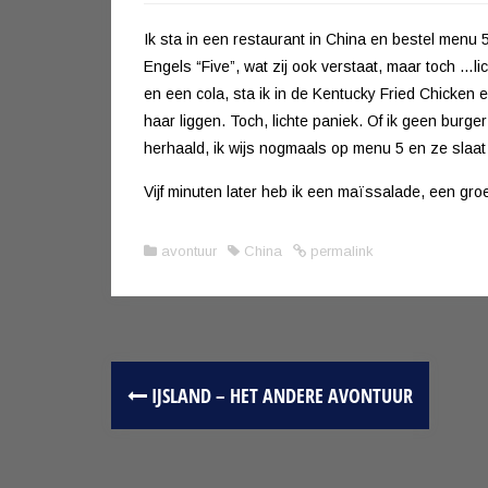
Ik sta in een restaurant in China en bestel menu 5
Engels “Five”, wat zij ook verstaat, maar toch …lic
en een cola, sta ik in de Kentucky Fried Chicken 
haar liggen. Toch, lichte paniek. Of ik geen burge
herhaald, ik wijs nogmaals op menu 5 en ze slaa
Vijf minuten later heb ik een maïssalade, een gro
avontuur
China
permalink
IJSLAND – HET ANDERE AVONTUUR