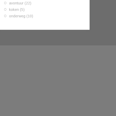
avontuur
(22)
koken
(5)
onderweg
(10)