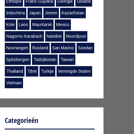
Ethiopië
Frans-Guyana
Georgië
IJsland
Indochina
Japan
Jemen
Kazachstan
Krim
Laos
Mauritanië
Mexico
Nagorno-Karabach
Namibië
Noordpool
Noorwegen
Rusland
San Marino
Soedan
Spitsbergen
Tadzjikistan
Taiwan
Thailand
Tibet
Turkije
Verenigde Staten
Vietnam
Categorieën