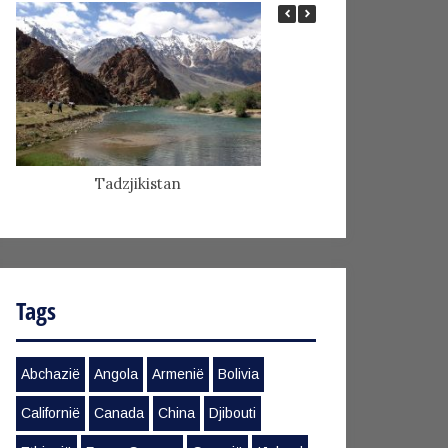
Tadzjikistan
Abchazië
Tags
Abchazië
Angola
Armenië
Bolivia
Californië
Canada
China
Djibouti