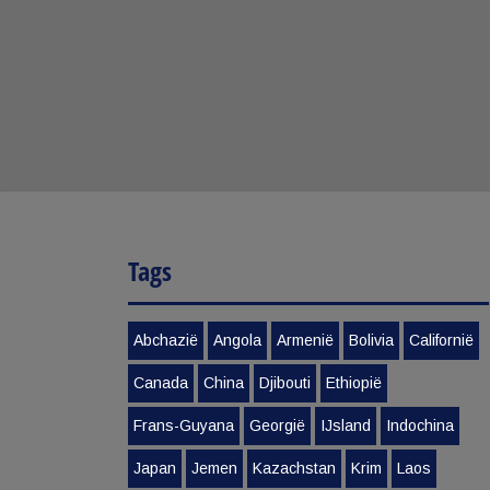
Tags
Abchazië
Angola
Armenië
Bolivia
Californië
Canada
China
Djibouti
Ethiopië
Frans-Guyana
Georgië
IJsland
Indochina
Japan
Jemen
Kazachstan
Krim
Laos